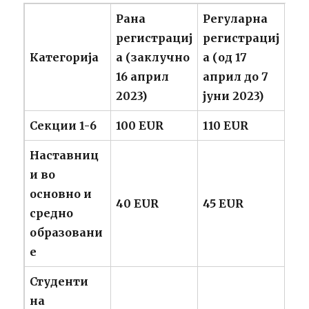
Рана
Регуларна
регистрациј
регистрациј
Категорија
а
(
заклучно
а
(
од 17
16 април
април до 7
2023)
јуни
2023)
Секции
1-6
100 EUR
110 EUR
Наставниц
и во
основно и
40 EUR
45 EUR
средно
образовани
е
Студенти
на