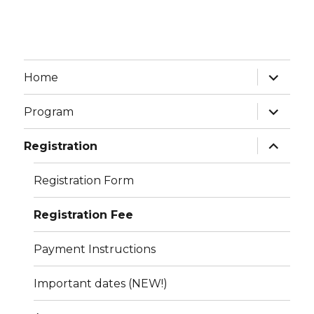
expand
Home
child
menu
expand
Program
child
menu
expand
Registration
child
menu
Registration Form
Registration Fee
Payment Instructions
Important dates (NEW!)