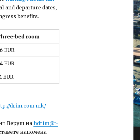
al and departure dates,
ongress benefits.
hree-bed room
6 EUR
4 EUR
1 EUR
ttp://drim.com.mk/
ент Веруш на
hdrim@t-
 ставете напомена