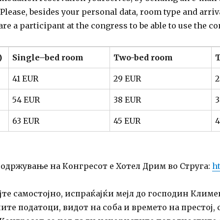
Please, besides your personal data, room type and arriv
are a participant at the congress to be able to use the c
)
Singl
e
–
b
e
d
r
o
om
Tw
o-
be
d
room
T
41 EUR
29 EUR
2
54 EUR
38 EUR
3
63 EUR
45 EUR
4
одржување на Конгресот е Хотел Дрим во Струга:
h
јте самостојно, испраќајќи мејл до господин Клим
те податоци, видот на соба и времето на престој,