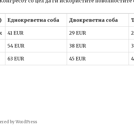
 Конгресот со цел да ги искористите поволностите 
)
Еднокреветна соба
Двокреветна соба
Т
к
41 EUR
29 EUR
2
54 EUR
38 EUR
3
63 EUR
45 EUR
4
ered by WordPress