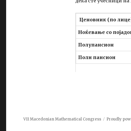
дека сте учесници на
Ценовник
(
по лице
Ноќевање со појадо
Полупансион
Полн пансион
VII Macedonian Mathematical Congress
Proudly pow