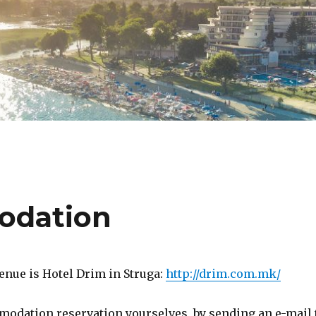
dation
enue is Hotel Drim in Struga:
http://drim.com.mk/
odation reservation yourselves, by sending an e-mail