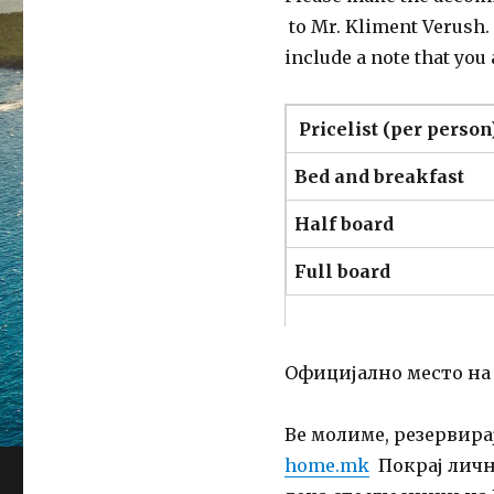
to Mr. Kliment Verush. 
include a note that you 
Pricelist (per person
Be
d
and
breakfast
Half
board
Full
board
Официјално место на 
Ве молиме, резервира
home.mk
Покрај лични