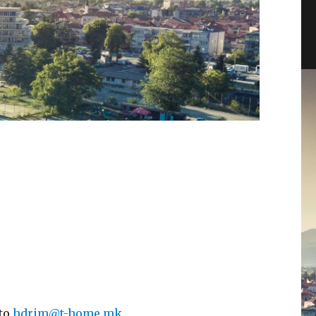
 to
hdrim@t-home.mk